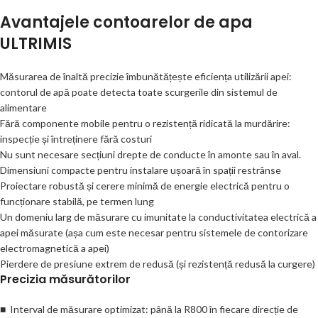
Avantajele contoarelor de apa
ULTRIMIS
Măsurarea de înaltă precizie îmbunătățește eficiența utilizării apei:
contorul de apă poate detecta toate scurgerile din sistemul de
alimentare
Fără componente mobile pentru o rezistență ridicată la murdărire:
inspecție și întreținere fără costuri
Nu sunt necesare secțiuni drepte de conducte în amonte sau în aval.
Dimensiuni compacte pentru instalare ușoară în spații restrânse
Proiectare robustă și cerere minimă de energie electrică pentru o
funcționare stabilă, pe termen lung
Un domeniu larg de măsurare cu imunitate la conductivitatea electrică a
apei măsurate (așa cum este necesar pentru sistemele de contorizare
electromagnetică a apei)
Pierdere de presiune extrem de redusă (și rezistență redusă la curgere)
Precizia măsurătorilor
■ Interval de măsurare optimizat: până la R800 în fiecare direcție de