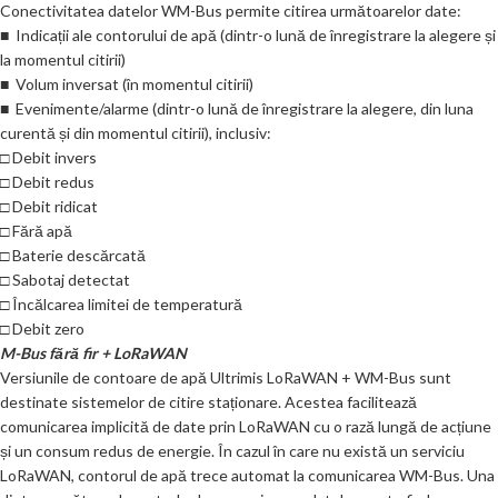
Conectivitatea datelor WM-Bus permite citirea următoarelor date:
■ Indicații ale contorului de apă (dintr-o lună de înregistrare la alegere și
la momentul citirii)
■ Volum inversat (în momentul citirii)
■ Evenimente/alarme (dintr-o lună de înregistrare la alegere, din luna
curentă și din momentul citirii), inclusiv:
□ Debit invers
□ Debit redus
□ Debit ridicat
□ Fără apă
□ Baterie descărcată
□ Sabotaj detectat
□ Încălcarea limitei de temperatură
□ Debit zero
M-Bus fără fir + LoRaWAN
Versiunile de contoare de apă Ultrimis LoRaWAN + WM-Bus sunt
destinate sistemelor de citire staționare. Acestea facilitează
comunicarea implicită de date prin LoRaWAN cu o rază lungă de acțiune
și un consum redus de energie. În cazul în care nu există un serviciu
LoRaWAN, contorul de apă trece automat la comunicarea WM-Bus. Una