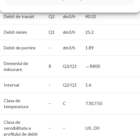
suprasarcină
Debit de tranzit
Q2
dm3/h
40.32
Debit minim
Q1
dm3/h
25.2
Debit de pornire
–
dm3/h
1.89
Domeniul de
R
Q3/Q1
→R800
măsurare
Interval
–
Q2/Q1
1.6
Clasa de
–
C
T30,T50
temperatura
Clasa de
sensibilitate a
–
–
U0 , D0
profilului de debit