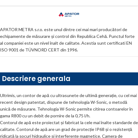
APATOR METRA s.r.o. este unul dintre cei mai mari producători de
echipamente de măsurare și control din Republica Cehă. Punctul forte
al companiei este un nivel înalt de calitate. Acestia sunt certificati EN
ISO 9001 de TÜVNORD CERT din 1996.
Descriere generala
Ultrimis, un contor de apă cu ultrasunete de ultimă generație, cu cel mai
recent design patentat, dispune de tehnologia W-Sonic, o metodă
unică de măsurare. Tehnologia W-Sonic permite citirea contoarelor în
gama R800 cu un debit de pornire de la 0,75 l/h.
Contorul de apă este proiectat și fabricat la cele mai înalte standarde de
calitate. Contorul de apă are un grad de protecție IP68 și o rezistență
ridicată la șocuri hidraulice și interferențe magnetice. Camera de