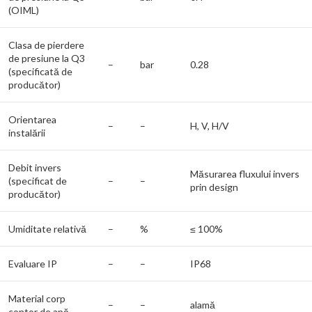
(OIML)
Clasa de pierdere
de presiune la Q3
–
bar
0.28
(specificată de
producător)
Orientarea
–
–
H, V, H/V
instalării
Debit invers
Măsurarea fluxului invers
(specificat de
–
–
prin design
producător)
Umiditate relativă
–
%
≤ 100%
Evaluare IP
–
–
IP68
Material corp
–
–
alamă
contor de apă