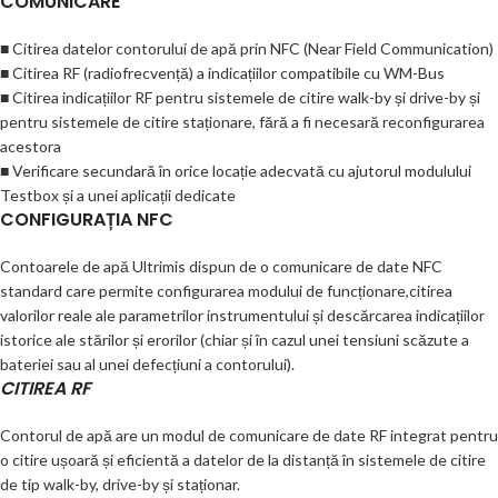
COMUNICARE
■ Citirea datelor contorului de apă prin NFC (Near Field Communication)
■ Citirea RF (radiofrecvență) a indicațiilor compatibile cu WM-Bus
■ Citirea indicațiilor RF pentru sistemele de citire walk-by și drive-by și
pentru sistemele de citire staționare, fără a fi necesară reconfigurarea
acestora
■ Verificare secundară în orice locație adecvată cu ajutorul modulului
Testbox și a unei aplicații dedicate
CONFIGURAȚIA NFC
Contoarele de apă Ultrimis dispun de o comunicare de date NFC
standard care permite configurarea modului de funcționare,citirea
valorilor reale ale parametrilor instrumentului și descărcarea indicațiilor
istorice ale stărilor și erorilor (chiar și în cazul unei tensiuni scăzute a
bateriei sau al unei defecțiuni a contorului).
CITIREA RF
Contorul de apă are un modul de comunicare de date RF integrat pentru
o citire ușoară și eficientă a datelor de la distanță în sistemele de citire
de tip walk-by, drive-by și staționar.