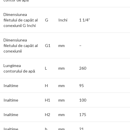
Dimensiunea
filetului de capăt al
G
Inchi
1 1/4”
conexiunii G Inchi
Dimensiunea
filetului de capăt al
G1
mm
–
conexiunii
Lungimea
L
mm
260
contorului de apă
Inaltime
H
mm
95
Inaltime
H1
mm
100
Inaltime
H2
mm
175
Inaltime
h
mm
21