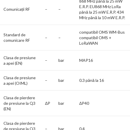
868 MHz până la 25 mW
E.R.P. EU868 MHz LoRa
Comunicații RF
–
–
până la 25 mW E.R.P. 434
MHz până la 10 mW E.R.P.
compatibil OMS WM-Bus
Standard de
–
–
compatibil OMS +
comunicare RF
LoRaWAN
Clasa de presiune
–
bar
MAP16
a apei (EN)
Clasa de presiune
–
bar
0.3 până la 16
a apei (OIML)
Clasa de pierdere
de presiune la Q3
ΔP
bar
ΔP40
(EN)
Clasa de pierdere
de presiune la Q3
–
bar
0.4