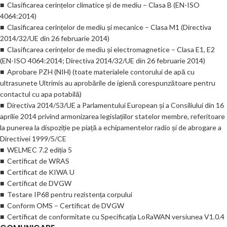
■ Clasificarea cerințelor climatice și de mediu – Clasa B (EN-ISO
4064:2014)
■ Clasificarea cerințelor de mediu și mecanice – Clasa M1 (Directiva
2014/32/UE din 26 februarie 2014)
■ Clasificarea cerințelor de mediu și electromagnetice – Clasa E1, E2
(EN-ISO 4064:2014; Directiva 2014/32/UE din 26 februarie 2014)
■ Aprobare PZH (NIH) (toate materialele contorului de apă cu
ultrasunete Ultrimis au aprobările de igienă corespunzătoare pentru
contactul cu apa potabilă)
■ Directiva 2014/53/UE a Parlamentului European și a Consiliului din 16
aprilie 2014 privind armonizarea legislațiilor statelor membre, referitoare
la punerea la dispoziție pe piață a echipamentelor radio și de abrogare a
Directivei 1999/5/CE
■ WELMEC 7.2 ediția 5
■ Certificat de WRAS
■ Certificat de KIWA U
■ Certificat de DVGW
■ Testare IP68 pentru rezistența corpului
■ Conform OMS – Certificat de DVGW
■ Certificat de conformitate cu Specificația LoRaWAN versiunea V1.0.4