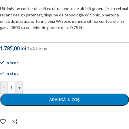
Ultrimis, un contor de apă cu ultrasunete de ultimă generație, cu cel mai
recent design patentat, dispune de tehnologia W-Sonic, o metodă
unică de măsurare. Tehnologia W-Sonic permite citirea contoarelor în
gama R800 cu un debit de pornire de la 0,75 l/h.
1.785,00
lei
TVA Inclus
In stoc
In stoc
-
+
ADAUGĂ ÎN COȘ