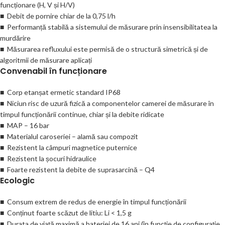
funcționare (H, V și H/V)
■ Debit de pornire chiar de la 0,75 l/h
■ Performanță stabilă a sistemului de măsurare prin insensibilitatea la
murdărire
■ Măsurarea refluxului este permisă de o structură simetrică și de
algoritmii de măsurare aplicați
Convenabil în funcționare
■ Corp etanșat ermetic standard IP68
■ Niciun risc de uzură fizică a componentelor camerei de măsurare în
timpul funcționării continue, chiar și la debite ridicate
■ MAP – 16 bar
■ Materialul caroseriei – alamă sau compozit
■ Rezistent la câmpuri magnetice puternice
■ Rezistent la șocuri hidraulice
■ Foarte rezistent la debite de suprasarcină – Q4
Ecologic
■ Consum extrem de redus de energie în timpul funcționării
■ Conținut foarte scăzut de litiu: Li < 1,5 g
■ Durata de viață maximă a bateriei de 16 ani (în funcție de configurație