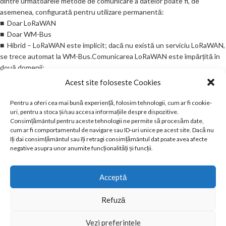
dintre următoarele metode de comunicare a datelor poate fi, de
asemenea, configurată pentru utilizare permanentă:
■ Doar LoRaWAN
■ Doar WM-Bus
■ Hibrid – LoRaWAN este implicit; dacă nu există un serviciu LoRaWAN,
se trece automat la WM-Bus.Comunicarea LoRaWAN este împărțită în
două domenii:
■ Comunicare de date standard, fiecare cu un cadru de date RF la
Acest site foloseste Cookies
fiecare 7 ore și care conține datele din cele 14 ore anterioare
■ Comunicarea datelor de urgență este declanșată instantaneu atunci
Pentru a oferi cea mai bună experiență, folosim tehnologii, cum ar fi cookie-
când apare un eveniment predefinit.
uri, pentru a stoca și/sau accesa informațiile despre dispozitive.
Consimțământul pentru aceste tehnologii ne permite să procesăm date,
Specificatii Tehnice
cum ar fi comportamentul de navigare sau ID-uri unice pe acest site. Dacă nu
îți dai consimțământul sau îți retragi consimțământul dat poate avea afecte
negative asupra unor anumite funcționalități și funcții.
Diametru nominal
DN
mm
25
Acceptă
Debit permanent
Q3
m3/h
6.3
Refuză
Debit de
Vezi preferințele
Q4
m3/h
7.875