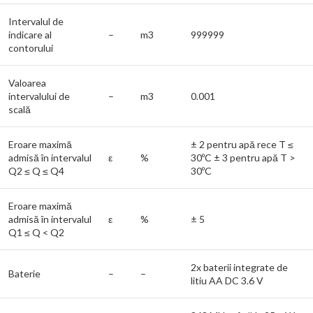
Intervalul de
indicare al
–
m3
999999
contorului
Valoarea
intervalului de
–
m3
0.001
scală
Eroare maximă
± 2 pentru apă rece T ≤
admisă în intervalul
ε
%
30ºC ± 3 pentru apă T >
Q2 ≤ Q ≤ Q4
30ºC
Eroare maximă
admisă în intervalul
ε
%
± 5
Q1 ≤ Q < Q2
2x baterii integrate de
Baterie
–
–
litiu AA DC 3.6 V