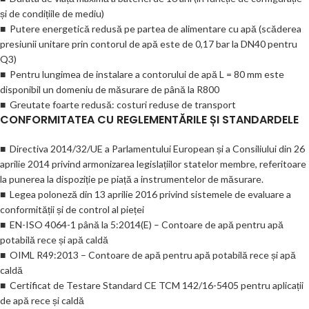
și de condițiile de mediu)
■ Putere energetică redusă pe partea de alimentare cu apă (scăderea
presiunii unitare prin contorul de apă este de 0,17 bar la DN40 pentru
Q3)
■ Pentru lungimea de instalare a contorului de apă L = 80 mm este
disponibil un domeniu de măsurare de până la R800
■ Greutate foarte redusă: costuri reduse de transport
CONFORMITATEA CU REGLEMENTĂRILE ȘI STANDARDELE
■ Directiva 2014/32/UE a Parlamentului European și a Consiliului din 26
aprilie 2014 privind armonizarea legislațiilor statelor membre, referitoare
la punerea la dispoziție pe piață a instrumentelor de măsurare.
■ Legea poloneză din 13 aprilie 2016 privind sistemele de evaluare a
conformității și de control al pieței
■ EN-ISO 4064-1 până la 5:2014(E) – Contoare de apă pentru apă
potabilă rece și apă caldă
■ OIML R49:2013 – Contoare de apă pentru apă potabilă rece și apă
caldă
■ Certificat de Testare Standard CE TCM 142/16-5405 pentru aplicații
de apă rece și caldă