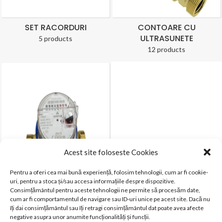
SET RACORDURI
CONTOARE CU
ULTRASUNETE
5 products
12 products
Acest site foloseste Cookies
Pentru a oferi cea mai bună experiență, folosim tehnologii, cum ar fi cookie-
uri, pentru a stoca și/sau accesa informațiile despre dispozitive.
Consimțământul pentru aceste tehnologii ne permite să procesăm date,
CONTOARE CU CADRAN
cum ar fi comportamentul de navigare sau ID-uri unice pe acest site. Dacă nu
USCAT
îți dai consimțământul sau îți retragi consimțământul dat poate avea afecte
negative asupra unor anumite funcționalități și funcții.
6 products