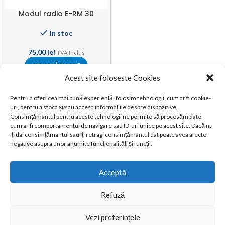
Modul radio E-RM 30
In stoc
75,00
lei
TVA Inclus
ADAUGĂ ÎN COȘ
Acest site foloseste Cookies
Pentru a oferi cea mai bună experiență, folosim tehnologii, cum ar fi cookie-
uri, pentru a stoca și/sau accesa informațiile despre dispozitive.
Consimțământul pentru aceste tehnologii ne permite să procesăm date,
cum ar fi comportamentul de navigare sau ID-uri unice pe acest site. Dacă nu
îți dai consimțământul sau îți retragi consimțământul dat poate avea afecte
negative asupra unor anumite funcționalități și funcții.
Acceptă
Refuză
Vezi preferințele