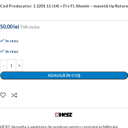
Cod Producator: 1 2201 11 (14) = FI x FI, Silumin – manetă tip fluture
50,00
lei
TVA Inclus
In stoc
In stoc
ADAUGĂ ÎN COȘ
HERZ dezvolta o varietate de produse pentru controlul echilibrului