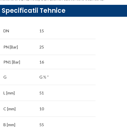
Specificatii Tehnice
DN
15
PN [Bar]
25
PN1 [Bar]
16
G
G ½ ’’
L [mm]
51
C [mm]
10
B [mm]
55