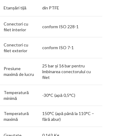
Etanșări tijă
din PTFE
Conectori cu
conform ISO 228-1
filet interior
Conectori cu
conform ISO 7-1
filet exterior
25 bar și 16 bar pentru
Presiune
îmbinarea conectorului cu
maximă de lucru
filet
Temperatură
-30°C (apă 0,5°C)
minimă
Temperatură
150°C (apă până la 110°C –
maximă
fără abur)
Greutate
0,163 Kg