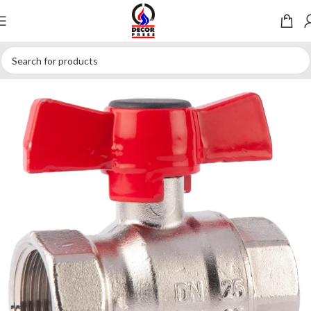
DESCRIERE GENERALA
SPECIFICATII TEHNICE
DOCUMENTE TEHNICE
RECENZII
Prima pagină
Armaturi