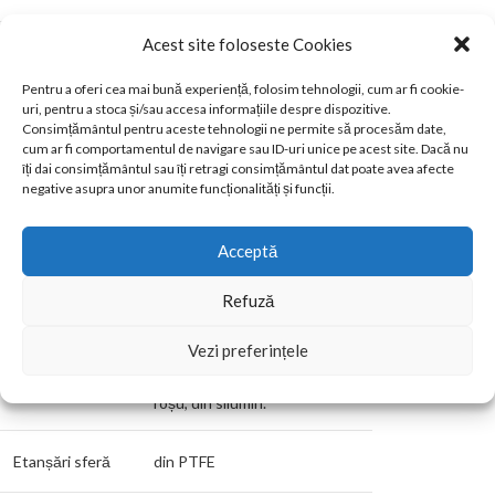
Acest site foloseste Cookies
H1 [mm]
42
Pentru a oferi cea mai bună experiență, folosim tehnologii, cum ar fi cookie-
uri, pentru a stoca și/sau accesa informațiile despre dispozitive.
alamă forjată tip CW617N,
Corp
Consimțământul pentru aceste tehnologii ne permite să procesăm date,
conformă EN 12165, nichelat.
cum ar fi comportamentul de navigare sau ID-uri unice pe acest site. Dacă nu
îți dai consimțământul sau îți retragi consimțământul dat poate avea afecte
alamă forjată tip CW617N,
negative asupra unor anumite funcționalități și funcții.
Sferă
conform EN 12165, pasaj cu
trecere completă, cromată.
Acceptă
alamă tip CW614N conformă
Refuză
Tijă
EN 12164, prelucrată
mecanic.
Vezi preferințele
manetă tip fluture, vopsită
Manete
roșu, din silumin.
Etanșări sferă
din PTFE