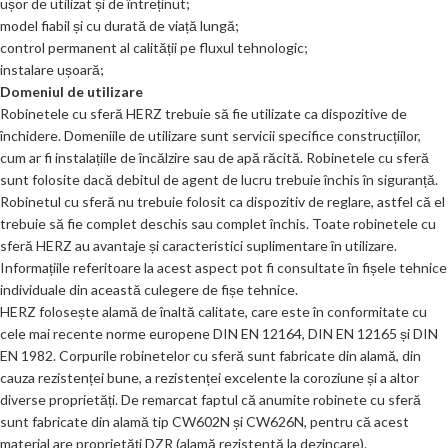
ușor de utilizat și de întreținut;
model fiabil și cu durată de viață lungă;
control permanent al calității pe fluxul tehnologic;
instalare ușoară;
Domeniul de utilizare
Robinetele cu sferă HERZ trebuie să fie utilizate ca dispozitive de
închidere. Domeniile de utilizare sunt servicii specifice construcțiilor,
cum ar fi instalațiile de încălzire sau de apă răcită. Robinetele cu sferă
sunt folosite dacă debitul de agent de lucru trebuie închis în siguranță.
Robinetul cu sferă nu trebuie folosit ca dispozitiv de reglare, astfel că el
trebuie să fie complet deschis sau complet închis. Toate robinetele cu
sferă HERZ au avantaje și caracteristici suplimentare în utilizare.
Informațiile referitoare la acest aspect pot fi consultate în fișele tehnice
individuale din această culegere de fișe tehnice.
HERZ folosește alamă de înaltă calitate, care este în conformitate cu
cele mai recente norme europene DIN EN 12164, DIN EN 12165 și DIN
EN 1982. Corpurile robinetelor cu sferă sunt fabricate din alamă, din
cauza rezistenței bune, a rezistenței excelente la coroziune și a altor
diverse proprietăți. De remarcat faptul că anumite robinete cu sferă
sunt fabricate din alamă tip CW602N și CW626N, pentru că acest
material are proprietăți DZR (alamă rezistentă la dezincare).