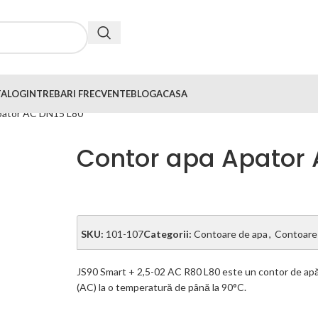
OCUMENTE TEHNICE
RECENZII
TALOG
INTREBARI FRECVENTE
BLOG
ACASA
pator AC DN15 L80
Contor apa Apator 
SKU:
101-107
Categorii:
Contoare de apa
,
Contoare 
JS90 Smart + 2,5-02 AC R80 L80 este un contor de apă us
(AC) la o temperatură de până la 90°C.