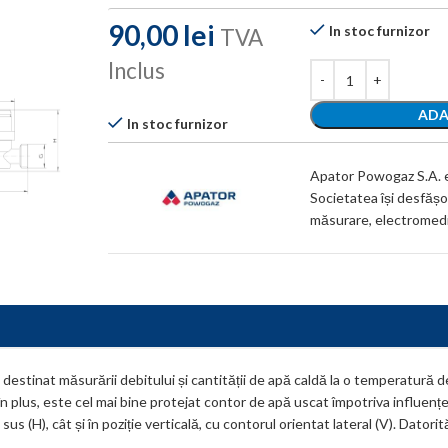
90,00
lei
In stoc furnizor
TVA
Inclus
ADA
In stoc furnizor
Apator Powogaz S.A. est
Societatea își desfășoa
măsurare, electromedic
estinat măsurării debitului și cantității de apă caldă la o temperatură 
și, în plus, este cel mai bine protejat contor de apă uscat împotriva influ
us (H), cât și în poziție verticală, cu contorul orientat lateral (V). Datorit