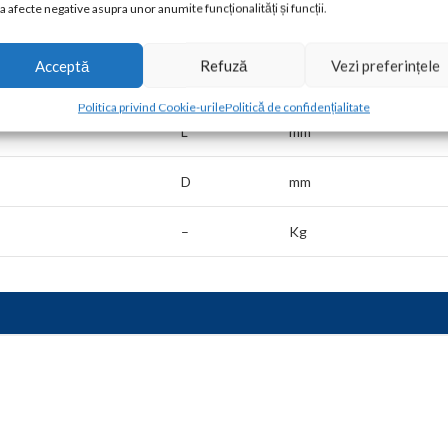
a afecte negative asupra unor anumite funcționalități și funcții.
G
inch
Acceptă
Refuză
Vezi preferințele
H
mm
Politica privind Cookie-urile
Politică de confidențialitate
L
mm
D
mm
–
Kg