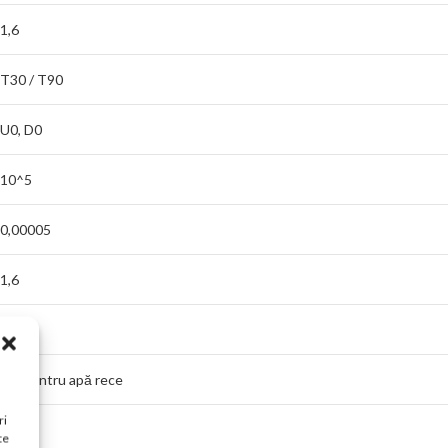
1,6
T30 / T90
U0, D0
10^5
0,00005
1,6
63
± 3 pentru apă rece
ri
± 5
te