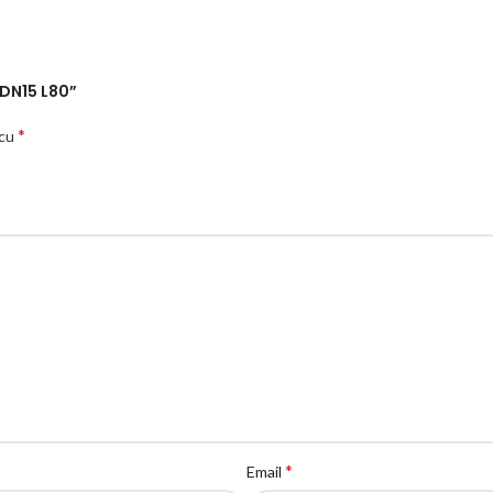
 DN15 L80”
*
 cu
*
Email