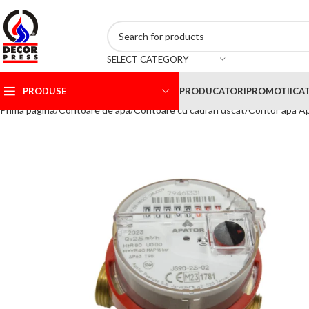
DESCRIERE GENERALA
SPECIFICATII TEHNICE
D
SELECT CATEGORY
PRODUSE
PRODUCATORI
PROMOTII
CA
Prima pagină
Contoare de apa
Contoare cu cadran uscat
Contor apa A