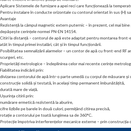
Aplicare Sistemele de furnizare a apei reci care funcționează la temperaturi
Pentru instalare în conducte orizontale cu contorul orientat în sus (H) sau
Avantaje
Rezistență la câmpul magnetic extern puternic – în prezent, cel mai bine
depășește cerințele normei PN-EN 14154.
Citiri la distanță – contorul de apă este adaptat pentru montarea front
atât în timpul primei instalări, cât și în timpul funcționării.
Posibilitatea semnalizării alarmelor – un contor de apă cu front-end RF a
scurgeri, etc.
Proprietăți metrologice – îndeplinirea celor mai recente cerințe metrolo
Fiabilitatea indicării prin:
divizarea contorului de apă într-o parte umedă cu corpul de măsurare ș
construcție solidă și testată, în același timp permanent îmbunătățită,
durată mare de viață.
Ușurința citirii prin:
numărare ermetică rezistentă la aburire,
cifre lizibile pe barele în două culori, permițând citirea precisă,
rotație a contorului pe toată lungimea sa de 360°C.
Protecție împotriva interferențelor mecanice externe – prin construcția