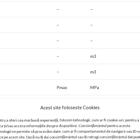
–
–
–
–
–
–
–
m3
–
m3
Pmax
MPa
Δp
kPa
Acest site foloseste Cookies
ε
%
tru a oferi cea mai bună experiență, folosim tehnologii, cum ar fi cookie-uri, pentru a
ca și/sau accesa informațiile despre dispozitive. Consimțământul pentru aceste
nologii ne permite să procesăm date, cum ar fi comportamentul de navigare sau ID-u
ε
%
ce pe acest site. Dacă nu îți dai consimțământul sau îți retragi consimțământul dat poa