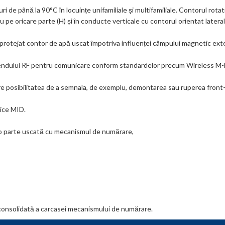
 de până la 90°C în locuințe unifamiliale și multifamiliale. Contorul rotativ
 pe oricare parte (H) și în conducte verticale cu contorul orientat lateral
 protejat contor de apă uscat împotriva influenței câmpului magnetic exte
-endului RF pentru comunicare conform standardelor precum Wireless M-Bu
re posibilitatea de a semnala, de exemplu, demontarea sau ruperea front-e
gice MID.
i o parte uscată cu mecanismul de numărare,
 consolidată a carcasei mecanismului de numărare.