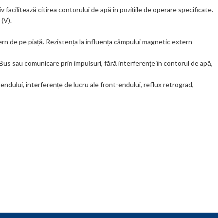
 facilitează citirea contorului de apă în pozițiile de operare specificate.
 (V).
rn de pe piață. Rezistența la influența câmpului magnetic extern
s sau comunicare prin impulsuri, fără interferențe în contorul de apă,
ndului, interferențe de lucru ale front-endului, reflux retrograd,