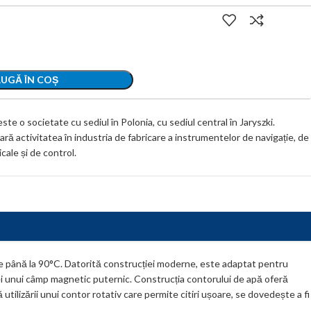
UGĂ ÎN COȘ
e o societate cu sediul în Polonia, cu sediul central în Jaryszki.
ră activitatea în industria de fabricare a instrumentelor de navigație, de
ale și de control.
de până la 90°C. Datorită construcției moderne, este adaptat pentru
enței unui câmp magnetic puternic. Construcția contorului de apă oferă
ă utilizării unui contor rotativ care permite citiri ușoare, se dovedește a fi