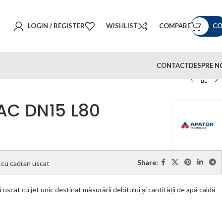
LOGIN / REGISTER
WISHLIST
COMPARE
CONTACT
DESPRE N
AC DN15 L80
Share:
cu cadran uscat
cat cu jet unic destinat măsurării debitului și cantității de apă caldă