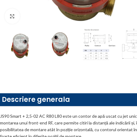
Click to enlarge
Descriere generala
JS90 Smart + 2,5-02 AC R80 L80 este un contor de apă uscat cu jet unic d
montarea unui front-end RF, care permite citiri la distanță ale indicării 
posibilitatea de montare atât în poziție orizontală, cu contorul orientat în s
foarte eficient în diferite poziții de montare.